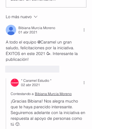
Instructores de Zumba
con Especialid
en Colombia
Zumba ® hay e
Lo más nuevo
Colombia?
Bibiana Murcia Moreno
01 abr 2021
A todo el equipo @Caramel un gran 
saludo, felicitaciones por la iniciativa. 
ÉXITOS en este 2021 🥳. Interesante la 
publicación! 
Me gusta
Reaccionar
* Caramel Estudio *
02 abr 2021
Contestando a
Bibiana Murcia Moreno
¡Gracias Bibiana! Nos alegra mucho 
que te haya parecido interesante. 
Seguiremos adelante con la iniciativa en 
respuesta al apoyo de personas como 
tú 🙂.