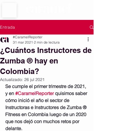
★ ESTUDIO BOUTIQUE DE ZUMBA ★
Entrada
#CaramelReporter
31 mar 2021
2 min de lectura
¿Cuántos Instructores de
Zumba ® hay en
Colombia?
Actualizado:
26 jul 2021
Se cumple el primer trimestre de 2021, 
y en 
#CaramelReporter
 quisimos saber 
cómo inició el año el sector de 
Instructoras e Instructores de Zumba ® 
Fitness en Colombia luego de un 2020 
que nos dejó con muchos retos por 
delante.