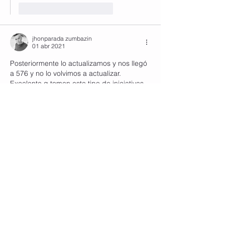
Me gusta
Reaccionar
jhonparada zumbazin
01 abr 2021
Posteriormente lo actualizamos y nos llegó 
a 576 y no lo volvimos a actualizar. 
Excelente q tomen este tipo de iniciativas 
de investigación. 
Me gusta
Reaccionar
Mostrar más respuestas
* Caramel Estudio *
05 abr 2021
Contestando a
jhonparada zumbazin
¡Muchas gracias por el respaldo Jhon! 
¡Y bienvenidas las ideas! Ya nos 
encontramos trabajando en las nuevas 
publicaciones 😉.